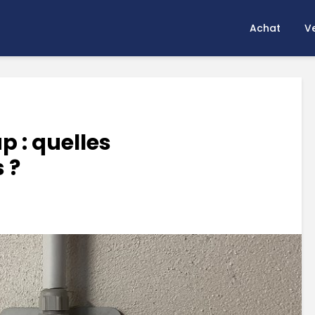
Achat
V
p : quelles
 ?